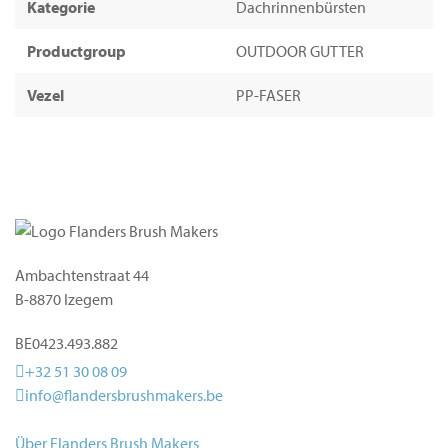
Kategorie
Dachrinnenbürsten
Productgroup
OUTDOOR GUTTER
Vezel
PP-FASER
Ambachtenstraat 44
B-8870 Izegem
BE0423.493.882
+32 51 30 08 09
info@flandersbrushmakers.be
Über Flanders Brush Makers